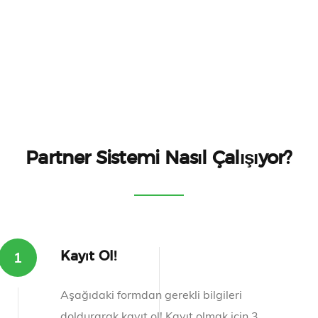
Partner Sistemi Nasıl Çalışıyor?
Kayıt Ol!
Aşağıdaki formdan gerekli bilgileri
doldurarak kayıt ol! Kayıt olmak için 3