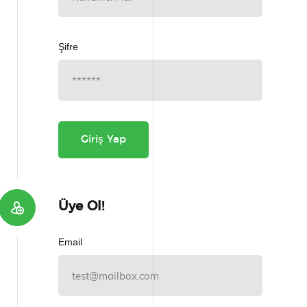
Şifre
Giriş Yap
Üye Ol!
Email