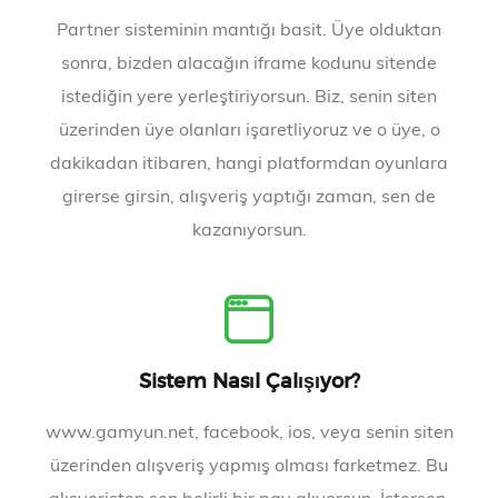
Partner sisteminin mantığı basit. Üye olduktan
sonra, bizden alacağın iframe kodunu sitende
istediğin yere yerleştiriyorsun. Biz, senin siten
üzerinden üye olanları işaretliyoruz ve o üye, o
dakikadan itibaren, hangi platformdan oyunlara
girerse girsin, alışveriş yaptığı zaman, sen de
kazanıyorsun.
Sistem Nasıl Çalışıyor?
www.gamyun.net, facebook, ios, veya senin siten
üzerinden alışveriş yapmış olması farketmez. Bu