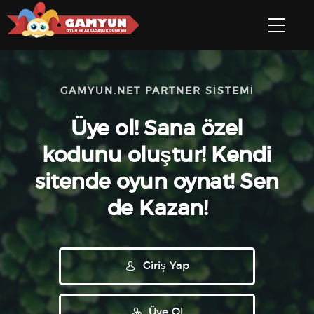
GAMYUN.NET PARTNER SISTEMI
Üye ol! Sana özel
kodunu oluştur!
Kendi
sitende oyun
oynat! Sen
de Kazan!
Giriş Yap
Üye Ol